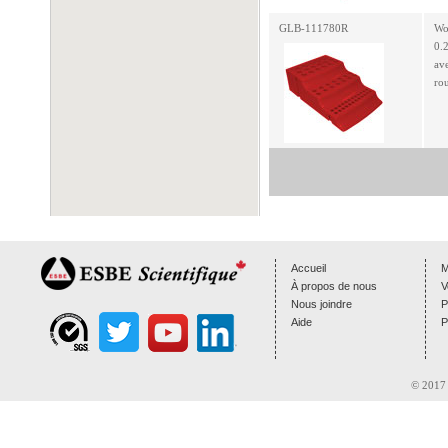
GLB-111780R
Wo
0.2
av
ro
Accueil
M
À propos de nous
V
Nous joindre
P
Aide
P
© 2017 