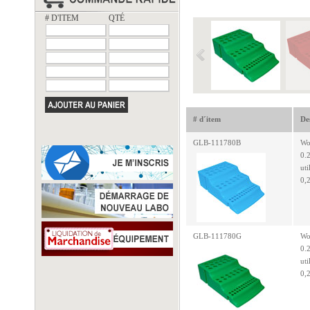
# D'ITEM
QTÉ
# d´item
De
GLB-111780B
Wo
0.2
uti
0,
GLB-111780G
Wo
0.
uti
0,