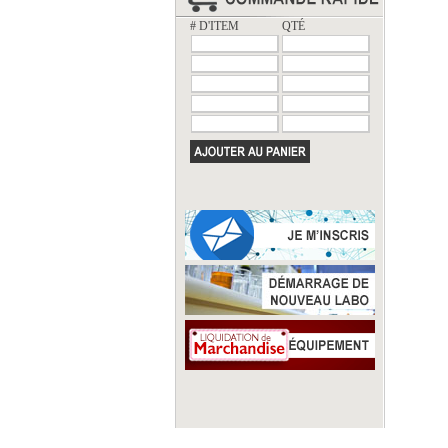
# D'ITEM
QTÉ