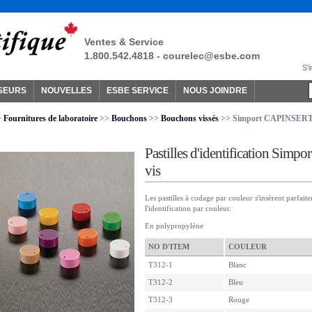
Ventes & Service
1.800.542.4818 -
courelec@esbe.com
S'i
SEURS
NOUVELLES
ESBE SERVICE
NOUS JOINDRE
>
Fournitures de laboratoire
>>
Bouchons
>>
Bouchons vissés
>> Simport CAPINSERT™
Pastilles d'identification S
vis
Les pastilles à codage par couleur s'insèrent parfa
l'identification par couleur.
En polypropylène
NO D'ITEM
COULEUR
T312-1
Blanc
T312-2
Bleu
T312-3
Rouge