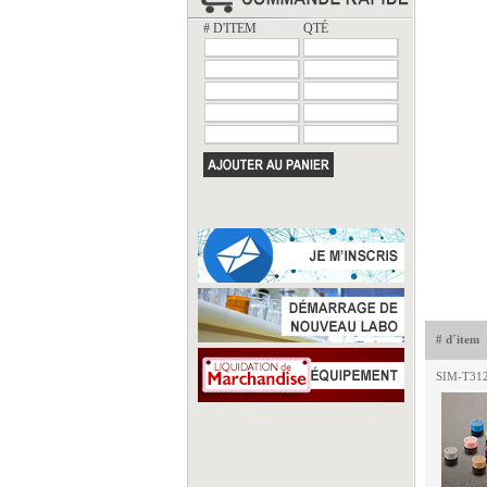
# D'ITEM
QTÉ
# d´item
SIM-T31