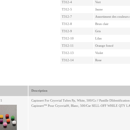
T312-4
Vert
T312-5
Jaune
T312-7
Assortiment des couleurs 
T312-8
Brun clair
T312-9
Gris
T312-10
Lilas
T312-11
Orange foncé
T312-13
Violet
T312-14
Rose
Description
21
Capinsert For Cryovial Tubes Pp, White, 500/Cs // Pastille DIdentification
Capinsert™ Pour Cryovial®, Blanc, 500/Cse SELL-OFF WHILE QTY L