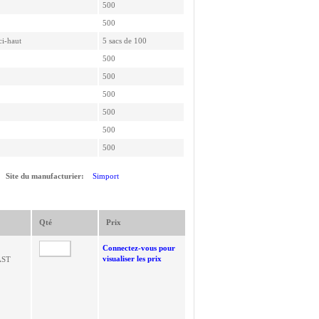
500
500
ci-haut
5 sacs de 100
500
500
500
500
500
500
Site du manufacturier:
Simport
Qté
Prix
Connectez-vous pour
visualiser les prix
AST