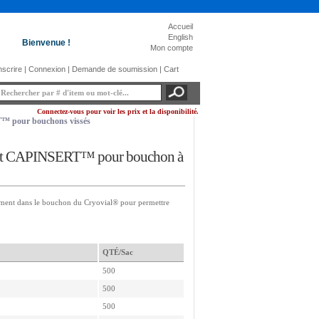
Accueil
English
Bienvenue !
Mon compte
nscrire
|
Connexion
|
Demande de soumission
|
Cart
Connectez-vous pour voir les prix et la disponibilité.
 pour bouchons vissés
import CAPINSERT™ pour bouchon à
itement dans le bouchon du Cryovial® pour permettre
QTÉ/Sac
500
500
500