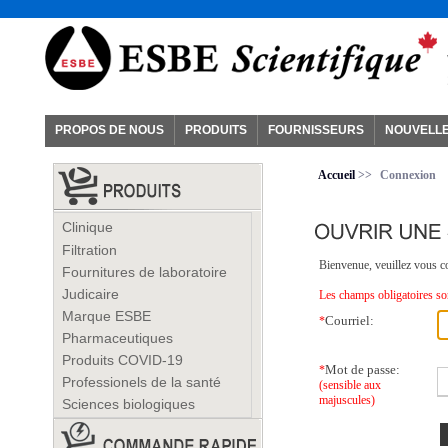
PROPOS DE NOUS
PRODUITS
FOURNISSEURS
NOUVELL
Accueil
>>
Connexion
Clinique
Filtration
Bienvenue, veuillez vous co
Fournitures de laboratoire
Judicaire
Les champs obligatoires son
Marque ESBE
Courriel:
*
Pharmaceutiques
Produits COVID-19
Mot de passe:
*
Professionels de la santé
(sensible aux
majuscules)
Sciences biologiques