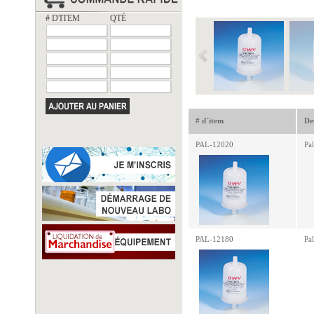
# D'ITEM
QTÉ
# d´item
De
PAL-12020
Pa
PAL-12180
Pa