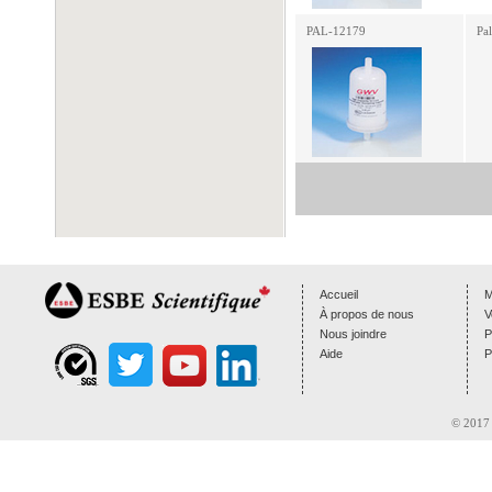
PAL-12179
Pa
Accueil
M
À propos de nous
V
Nous joindre
P
Aide
P
© 2017 